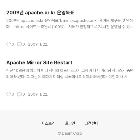
다. 어떤 메일링 리스트는 사적인데, 공개 포럼상의 개인적인 토론은 모든 당사자들
간의 동의를 얻은 후 하시길 바랍니다. 자세한 내용을 알고 싶으면 공개포럼 문서정
2009년 apache.or.kr 운영목표
책(Public Forum Archive Policy : http://www.apache.org/foundation/pu
글 내용
blic-archives.html )를..
2009년 apache.or.kr 운영목표 1. mirror.apache.or.kr 사이트 재구축 및 안정
화 - mirror 사이트 구축완료 (100%) - 서버가 안정적으로 24시간 운영될 수 있도
록 수시로 감시. 2. www.apache.or.kr 사이트의 홍보기능 강화 - apache.org
소식 및 알림관련 정보를 번역해서 올려놓을 수 있도록 함. - apache.or.kr 메일 신
작성시간
0
0
2009. 1. 22.
청 및 2차 도메인 서비스 추진 - 원칙은 비회원제를 통해 운영하며, 필요시 가장 적은
정보만을 통해서 회원제로 운영할 것. 3. mail.apache.or.kr 사이트의 e-mail 무
료 공급 - google의 gmail을 이용해서 웹메일 구축완료 (최대 2,000개까지 부여
Apache Mirror Site Restart
가능) - 메일링을 할 수 있도록 www 사..
글 내용
작년 10월쯤에 아파치 미러 서버의 하드디스크가 고장이 나서 미러링 서비스가 중단
되어 버렸다. 그 때문에 아파치 미러링 목록에서도 삭제되어버렸다. 예전 회사 서버
에서 서비스를 하다보니 신경을 덜 쓴 것이 화근이었다. 며칠전 서버를 운영하는 친
구의 도움을 받아 새로 서비스를 서버에 구축한 후 ASF(Apache Software Foun
작성시간
0
0
2009. 1. 22.
dation)에서 운영하는 JIRA issue tracker에 가입했다. 예전엔 그냥 메일링 리스
트(mailling list)에 서버 정보를 기재해서 발송하면, 해당 담당자가 처리해주었는데
그새 5년이 지나서는 절차가 좀 더 복잡하게 바뀌었다. 내가 올린 게시물(issue)에
대한 담당자가 Henk Penning이라는 분이 담당자로 배정(assigned)이 되고, 이
분이 미..
의안내
티스토리
로그인
고객센터
© Daum Corp.