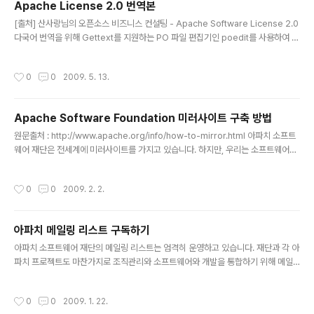
Apache License 2.0 번역본
부상(각 6편 총 12편) －최우수상(장관상) : 각1편, 상금200만원, 상장 및 상패 ..
글 내용
[출처] 산사랑님의 오픈소스 비즈니스 컨설팅 - Apache Software License 2.0
다국어 번역을 위해 Gettext를 지원하는 PO 파일 편집기인 poedit를 사용하여 A
pache Software License 2.0을 번역 하였다. 번역을 위해서 김윤수님이 번역한
아파치 사용 허가서 Version 2.0 번역 완료을 참조 하였다. poedit에서 사용한 Tr
작성시간
0
0
2009. 5. 13.
anslate Memory는 다음 번역 파일을 참조 하여 생성 하였다. GNU GPL 2.0 G
NU GPL 3.0 GNU LGPL 2.1 GNU LGPL 3.0 MIT License Apache Softw
are License 2.0 라이선스 : Apache Software License 2.0 참고 문헌 : 아파
Apache Software Foundation 미러사이트 구축 방법
치 사용 허가서 Ve..
글 내용
원문출처 : http://www.apache.org/info/how-to-mirror.html 아파치 소프트
웨어 재단은 전세계에 미러사이트를 가지고 있습니다. 하지만, 우리는 소프트웨어를
배포할 수 있도록 도움을 줄 수 있도록 접속이 잘되고, 더 신뢰성이 있는 사이트를 원
합니다. 우리는 더이상 가지 각색의 아파치 소프트웨어 재단 미러사이트를 원하지 않
작성시간
0
0
2009. 2. 2.
습니다. 그동안 가지 각색의 미러 사이트들은 쉽게 복제해서 너무 복잡하게 되어버렸
습나다. 따라서, 우리는 재단의 메인 소프트웨어 배포 디렉터리를 미러링해서 소프트
웨어를 배포할 수 있는 미러사이트를 원합니다. 요구사항 우리는 미러를 동작시키기
아파치 메일링 리스트 구독하기
위한 약간의 요구사항이 있습니다. 최소한 40GB의 디스크 공간. 현재 배포 디렉터
글 내용
리는 약 28GB이며, 상당한 용량 ..
아파치 소프트웨어 재단의 메일링 리스트는 엄격히 운영하고 있습니다. 재단과 각 아
파치 프로젝트도 마찬가지로 조직관리와 소프트웨어와 개발을 통합하기 위해 메일
링 리스트를 사용하고 있으며, 메일링 리스트는 사용자가 소프트웨어를 사용하기 위
해 각각 배워야하는 것을 지원하기 위해 개별 지원 채널을 제공합니다. 참여자들은
작성시간
0
0
2009. 1. 22.
아파치에서 이어져 내려오는 문화와 조화된 잘 확립된 네티켓을 지킬 것을 기대합니