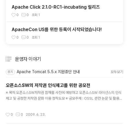
Apache Click 2.1.0-RC1-incubating 릴리즈
0
0
조회
1
ApacheCon US를 위한 등록이 시작되었습니다!
0
0
조회
1
운영자 이야기
분류 전체보기
주요 글 목록
Apache Tomcat 5.5.x 지원중단 안내
모두보기
공지
오픈소스SW의 저작권 인식제고를 위한 공모전
글 내용
※ 목적 오픈소스SW저작권 침해를 사전에 예방하고 오픈소스SW 라이선스의 인식
제고 및 공정한 저작권 문화 이용 정착도모 ※ 공모주제 : OSSL 관련 논문 및 활용사
례 공모 주최 : 문화체육관광부 주관 : 컴퓨터프로그램보호위원회 후원 : 한국소프트
웨어진흥원, 공개소프트웨어협회, 한국소프트웨어산업협회 응모자격 : 일반기업, 대
작성시간
0
0
2009. 6. 23.
학(원), 연구기관, 개인  ※ 응모분야 －OSSL 기반 개발 및 법․제도 개선 관련 논문
분야 －OSSL 관리 및 비즈니스 전략 관련 활용사례 수기 분야 ※ 응모기간 : 2009.
5. 1 ~ 2009. 7. 31(당일 소인 유효) ※ 시상식 : 2009. 8. 20(예정) ※ 시상분야 및